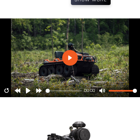
00:00
Restart
Rewind
Play
Forward
Mute
10s
10s