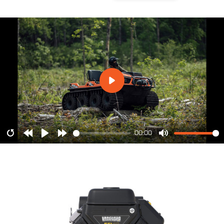
00:00
Restart
Rewind
Play
Forward
Mute
10s
10s