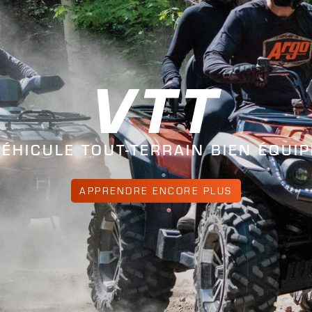
VTT
VÉHICULE TOUT-TERRAIN BIEN ÉQUIP
APPRENDRE ENCORE PLUS