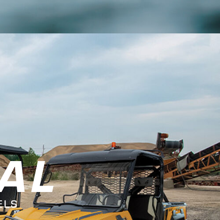
AL
ELS