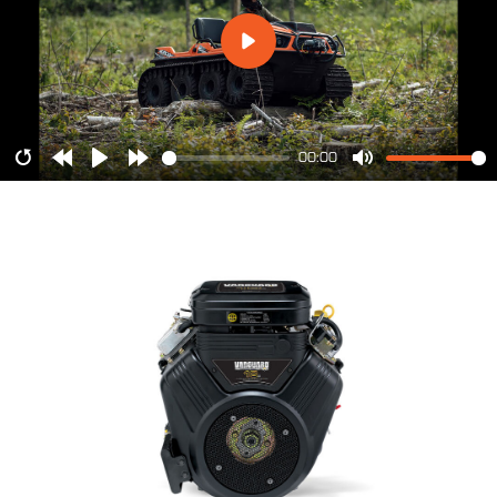
00:00
Restart
Rewind
Play
Forward
Mute
10s
10s