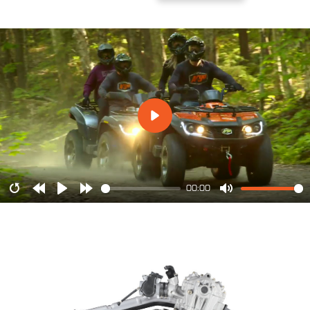
00:00
Restart
Rewind
Play
Forward
Mute
10s
10s